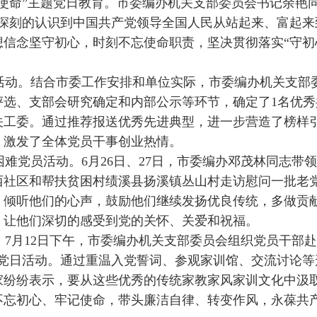
使命”主题党日教育。市委编办机关支部委员会书记余艳
家深刻的认识到中国共产党领导全国人民从站起来、富起来
想信念坚守初心，时刻不忘使命职责，坚决贯彻落实“守初
动。结合市委工作安排和单位实际，市委编办机关支部
评选、支部会研究确定和内部公示等环节，确定了1名优秀
关工委。通过推荐报送优秀先进典型，进一步营造了榜样
，激发了全体党员干事创业热情。
党员活动。6月26日、27日，市委编办邓茂林同志带
西社区和帮扶贫困村绩溪县扬溪镇丛山村走访慰问一批老
，倾听他们的心声，鼓励他们继续发扬优良传统，多做贡
，让他们深切的感受到党的关怀、关爱和祝福。
7月12日下午，市委编办机关支部委员会组织党员干部赴
题党日活动。通过重温入党誓词、参观家训馆、交流讨论等
家纷纷表示，要从这些优秀的传统家教家风家训文化中汲
不忘初心、牢记使命，带头廉洁自律、转变作风，永葆共