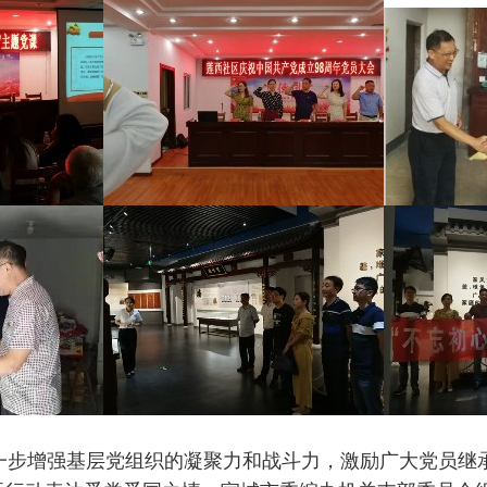
一步增强基层党组织的凝聚力和战斗力，激励广大党员继