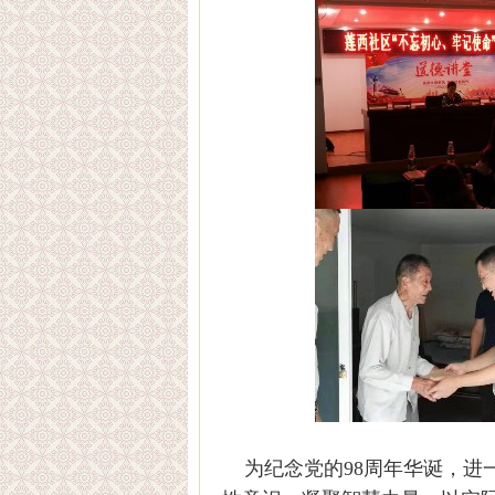
为纪念党的98周年华诞，进