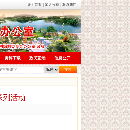
设为首页
|
加入收藏
|
联系我们
资料下载
政民互动
信息公开
系列活动