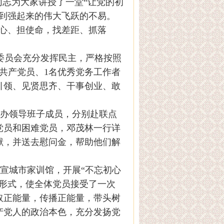
同志为大家讲授了一堂“让党的初
到强起来的伟大飞跃的不易。
心、担使命，找差距、抓落
委员会充分发挥民主，严格按照
共产党员、1名优秀党务工作者
引领、见贤思齐、干事创业、敢
领办领导班子成员，分别赴联点
党员和困难党员，邓茂林一行详
献，并送去慰问金，帮助他们解
宣城市家训馆，开展“不忘初心
形式，使全体党员接受了一次
取正能量，传播正能量，带头树
产党人的政治本色，充分发扬党