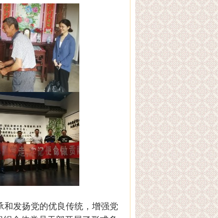
承和发扬党的优良传统，增强党